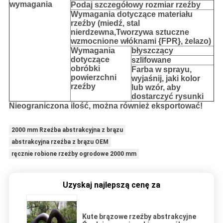
wymagania
Podaj szczegółowy rozmiar rzeźby
Wymagania dotyczące materiału
rzeźby (miedź, stal
nierdzewna,
Tworzywa sztuczne
wzmocnione włóknami {FPR}, żelazo
)
Wymagania
błyszczący
dotyczące
szlifowane
obróbki
Farba w sprayu,
powierzchni
wyjaśnij, jaki kolor
rzeźby
lub wzór, aby
dostarczyć rysunki
Nieograniczona ilość, można również eksportować!
2000 mm Rzeźba abstrakcyjna z brązu
abstrakcyjna rzeźba z brązu OEM
ręcznie robione rzeźby ogrodowe 2000 mm
Uzyskaj najlepszą cenę za
Kute brązowe rzeźby abstrakcyjne