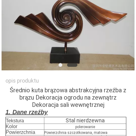
POPROŚ
O
WYCENĘ
SITEMAP
PRIVACY
opis produktu
POLICY
Średnio kuta brązowa abstrakcyjna rzeźba z
brązu Dekoracja ogrodu na zewnątrz
Dekoracja sali wewnętrznej
1. Dane rzeźby
Stal nierdzewna
Tekstura
Kolor
polerowanie
Powierzchnia
Powierzchnia szczotkowana, matowa