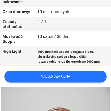
pakowania:
PO
FABRYCE
Czas dostawy:
10 dni roboczych
Zasady
T / T
KONTROLA
płatności:
JAKOŚCI
Możliwość
10 sztuk / 30 dni
Supply:
SKONTAKTUJ
High Light:
,
2000 mm Rzeźba abstrakcyjna z brązu
,
abstrakcyjna rzeźba z brązu OEM
SIĘ
ręcznie robione rzeźby ogrodowe 2000 mm
Z
NAMI
NAJLEPSZA CENA
NOWOŚCI
SPRAWY