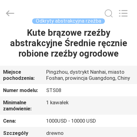
Arts
and
Crafts
Co.,
Ltd..
Odkryty abstrakcyjna rzeźba
All
Rights
Reserved.
Kute brązowe rzeźby
DO
Developed
by
abstrakcyjne Średnie ręcznie
DOMU
ECER
robione rzeźby ogrodowe
PRODUKTY
Miejsce
Pingzhou, dystrykt Nanhai, miasto
pochodzenia:
Foshan, prowincja Guangdong, Chiny
FILMY
Numer modelu:
STS08
O
Minimalne
1 kawałek
zamówienie:
NAS
Cena:
1000USD - 10000 USD
WYCIECZKA
Szczegóły
drewno