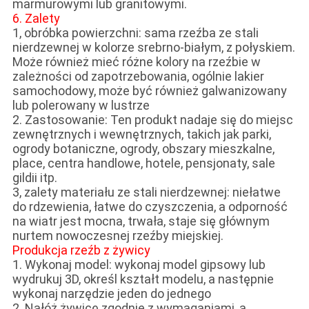
marmurowymi lub granitowymi.
6. Zalety
1, obróbka powierzchni: sama rzeźba ze stali
nierdzewnej w kolorze srebrno-białym, z połyskiem.
Może również mieć różne kolory na rzeźbie w
zależności od zapotrzebowania, ogólnie lakier
samochodowy, może być również galwanizowany
lub polerowany w lustrze
2. Zastosowanie: Ten produkt nadaje się do miejsc
zewnętrznych i wewnętrznych, takich jak parki,
ogrody botaniczne, ogrody, obszary mieszkalne,
place, centra handlowe, hotele, pensjonaty, sale
gildii itp.
3, zalety materiału ze stali nierdzewnej: niełatwe
do rdzewienia, łatwe do czyszczenia, a odporność
na wiatr jest mocna, trwała, staje się głównym
nurtem nowoczesnej rzeźby miejskiej.
Produkcja rzeźb z żywicy
1. Wykonaj model: wykonaj model gipsowy lub
wydrukuj 3D, określ kształt modelu, a następnie
wykonaj narzędzie jeden do jednego
2. Nałóż żywicę zgodnie z wymaganiami, a