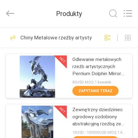
Arts
and
Crafts
Produkty
Co.,
Ltd..
All
Rights
Reserved.
DO
74
Developed
Chiny Metalowe rzeźby artystyczne
by
DOMU
ECER
Metalowe rzeźby
artystyczne
HOT
Odlewanie metalowych
PRODUKTY
rzeźb artystycznych
Pentium Dolphin Mirror
FILMY
Sculpture
80USD MOQ:1 kawałek
ZAPYTANIE TERAZ
27
O
HOT
Zewnętrzny dziedziniec
NAS
Rzeźba z miedzi
ogrodowy ozdobiony
abstrakcyjną rzeźbą ze
WYCIECZKA
stali nierdzewnej
10USD - 100000USD MOQ:1 kawałek