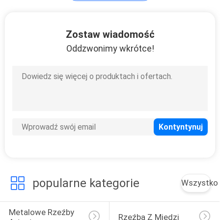
Rzeźby meblowe
Zostaw wiadomość
Oddzwonimy wkrótce!
10
Duża metalowa
doniczka
popularne kategorie
Wszystko
16
Metalowe Rzeźby 
Rzeźba Z Miedzi