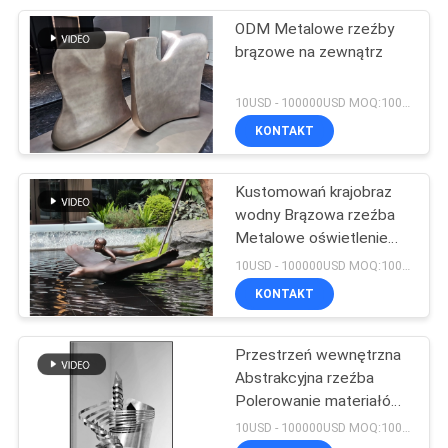
ODM Metalowe rzeźby
21
brązowe na zewnątrz
Metalowe rzeźby
10USD - 100000USD MOQ:100 sztuk
zwierząt
KONTAKT
Kustomowań krajobraz
wodny Brązowa rzeźba
Metalowe oświetlenie
24
rzeźba
10USD - 100000USD MOQ:100 sztuk
Odkryty
KONTAKT
abstrakcyjna rzeźba
Przestrzeń wewnętrzna
Abstrakcyjna rzeźba
Polerowanie materiałów
ze stali nierdzewnej
10USD - 100000USD MOQ:100 sztuk