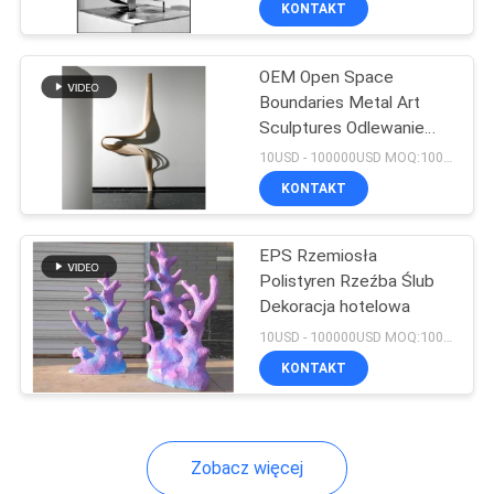
KONTAKT
14
Metalowe rzeźby do
OEM Open Space
wnętrz
Boundaries Metal Art
Sculptures Odlewanie
500CM
10USD - 100000USD MOQ:100 sztuk
KONTAKT
15
EPS Rzemiosła
Polistyren Rzeźba Ślub
Dekoracyjne rzeźby
Dekoracja hotelowa
metalowe
10USD - 100000USD MOQ:100 sztuk
KONTAKT
Zobacz więcej
29