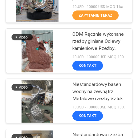
wystawowa patio
10USD - 10000 USD MOQ:1 kawałek
ozdobiona rzemiosłem
POPROŚ
ZAPYTANIE TERAZ
ze stali nierdzewnej
15
O
Rzeźba metalowej
ODM Ręcznie wykonane
WYCENĘ
rzeźby gliniane Odlewy
fontanny wodnej
kamieniowe Rzeźby
sztuczne z kamienia
SITEMAP
10USD - 100000USD MOQ:100 sztuk
KONTAKT
PRIVACY
Niestandardowy basen
POLICY
20
wodny na zewnątrz
Duża zewnętrzna
Metalowe rzeźby Sztuki
Dekoracje
10USD - 100000USD MOQ:100 sztuk
rzeźba metalowa
KONTAKT
Niestandardowa rzeźba