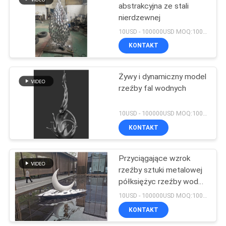
abstrakcyjna ze stali
nierdzewnej
12
10USD - 100000USD MOQ:100 sztuk
Wisiorek do
KONTAKT
dekoracji ścian
Żywy i dynamiczny model
rzeźby fal wodnych
10USD - 100000USD MOQ:100 sztuk
KONTAKT
14
Rzeźby postaci z
Przyciągające wzrok
rzeźby sztuki metalowej
kreskówek
półksiężyc rzeźby wodne
wykonane z materiałów
10USD - 100000USD MOQ:100 sztuk
złożonych
KONTAKT