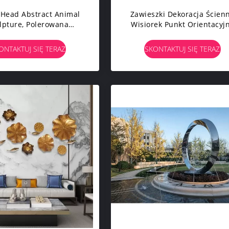
Head Abstract Animal
Zawieszki Dekoracja Ścien
lpture, Polerowana
Wisiorek Punkt Orientacyj
erzchnia Wisząca Na
Współczesna Rzeźba Z Brą
nie Metalowe Rzeźby
ONTAKTUJ SIĘ TERAZ
SKONTAKTUJ SIĘ TERAZ