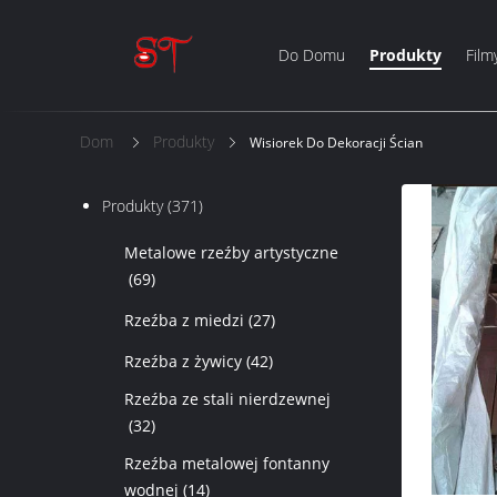
Do Domu
Produkty
Film
Dom
Produkty
Wisiorek Do Dekoracji Ścian
Produkty
(371)
Metalowe rzeźby artystyczne
(69)
Rzeźba z miedzi
(27)
Rzeźba z żywicy
(42)
Rzeźba ze stali nierdzewnej
(32)
Rzeźba metalowej fontanny
wodnej
(14)