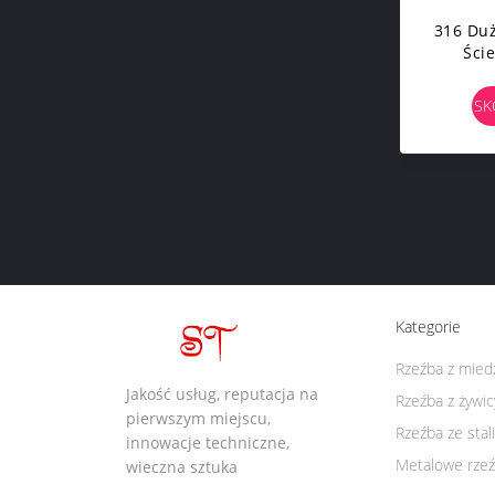
316 Du
Ści
Rzeź
SK
Kategorie
Rzeźba z mied
Jakość usług, reputacja na
Rzeźba z żywic
pierwszym miejscu,
Rzeźba ze stal
innowacje techniczne,
Metalowe rzeź
wieczna sztuka