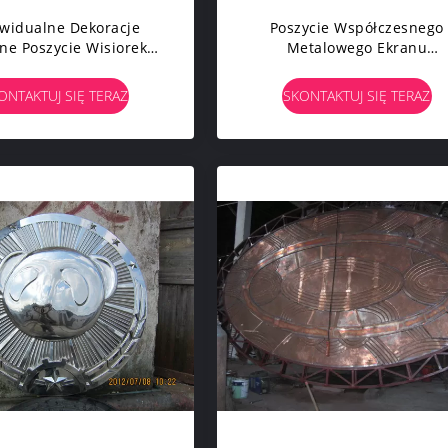
widualne Dekoracje
Poszycie Współczesnego
ne Poszycie Wisiorek
Metalowego Ekranu
we Zawieszki Ścienne
Ściennego, Wisząca
W Holu
Abstrakcyjna Metalowa
ONTAKTUJ SIĘ TERAZ
SKONTAKTUJ SIĘ TERAZ
Rzeźba Ścienna