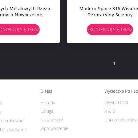
żych Metalowych Rzeźb
Modern Space 316 Wisior
ennych Nowoczesne
Dekoracyjny Ścienny
by Ogrodowe Z Brązu
Abstrakcyjna Metalowa
Rzeźba Ścienna
ONTAKTUJ SIĘ TERAZ
SKONTAKTUJ SIĘ TERAZ
1
O Nas
Wycieczka Po Fab
Historia
OEM / ODM
zi
Usługa
R & D
y
Nasz zespół
Linia produkcyjna
i nierdzewnej
Wprowadzenie
by artystyczne