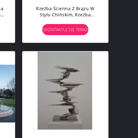
na
Rzeźba Ścienna Z Brązu W
ny
Stylu Chińskim, Rzeźba
zu
Ogrodowa Z Brązu Landmark
SKONTAKTUJ SIĘ TERAZ