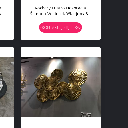
y
Rockery Lustro Dekoracja
we
Ścienna Wisiorek Wklejony 3d
Metal Wall Art
SKONTAKTUJ SIĘ TERAZ