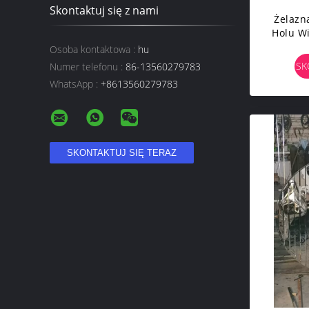
Skontaktuj się z nami
Żelazn
Holu Wi
Wsp
Osoba kontaktowa :
hu
SK
Numer telefonu :
86-13560279783
WhatsApp :
+8613560279783