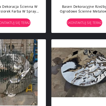
a Dekoracja Ścienna W
Basen Dekoracyjne Rzeźb
siorek Farba W Sprayu
Ogrodowe Ścienne Metalo
ółczesna Metalowa
Współczesne Rzeźby
Rzeźba Ścienna
Podwórkowe
ONTAKTUJ SIĘ TERAZ
SKONTAKTUJ SIĘ TERAZ