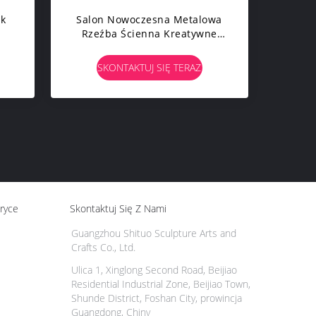
ek
Salon Nowoczesna Metalowa
Rzeźba Ścienna Kreatywne
Wiszące Na Ścianie Posągi
SKONTAKTUJ SIĘ TERAZ
ryce
Skontaktuj Się Z Nami
Guangzhou Shituo Sculpture Arts and
Crafts Co., Ltd.
Ulica 1, Xinglong Second Road, Beijiao
Residential Industrial Zone, Beijiao Town,
Shunde District, Foshan City, prowincja
Guangdong, Chiny