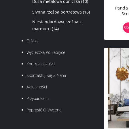
Duża metalowa doniczka
(10)
Panda 
Słynna rzeźba portretowa
(16)
Scu
Powi
Niestandardowa rzeźba z
Ścia
SK
marmuru
(14)
O Nas
Wycieczka Po Fabryce
Kontrola Jakości
Skontaktuj Się Z Nami
Aktualności
Przypadkach
Poprosić O Wycenę