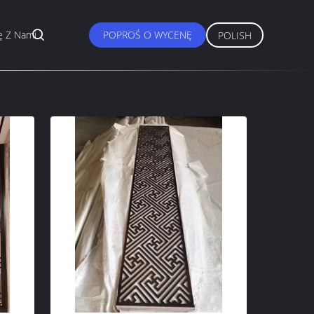
ę Z Nami
POPROŚ O WYCENĘ
POLISH