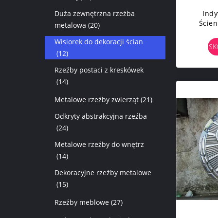
Duża zewnętrzna rzeźba
Indy
Ścien
metalowa
(20)
Metalo
Wisiorek do dekoracji ścian
SK
(12)
Rzeźby postaci z kreskówek
(14)
Metalowe rzeźby zwierząt
(21)
Odkryty abstrakcyjna rzeźba
(24)
Metalowe rzeźby do wnętrz
(14)
Dekoracyjne rzeźby metalowe
(15)
Rzeźby meblowe
(27)