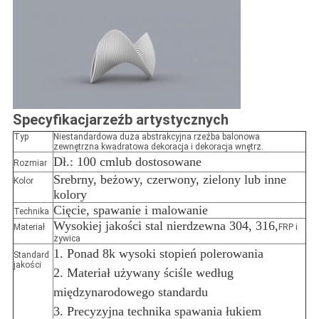
Specyfikacja
rzeźb artystycznych
Typ
Niestandardowa duża abstrakcyjna rzeźba balonowa
zewnętrzna kwadratowa dekoracja i dekoracja wnętrz.
Dł.: 100 cm
lub dostosowane
Rozmiar
Srebrny, beżowy, czerwony, zielony lub inne
Kolor
kolory
Cięcie, spawanie i malowanie
Technika
Wysokiej jakości stal nierdzewna 304, 316,
Materiał
FRP i
żywica
1. Ponad 8k wysoki stopień polerowania
Standard
jakości
2. Materiał używany ściśle według
międzynarodowego standardu
3. Precyzyjna technika spawania łukiem