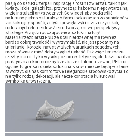
pasją do sztuki.Czerpali inspirację z roślin i zwierząt, takich jak
kwiaty, liście, gałązki itp., przynosząc każdemu niepowtarzalną
wizję instalacji artystycznych.Co więcej, aby podkreślić
naturalne piękno naturalnych form i pokazać ich wspaniałość w
zaskakujący sposób, artyści powiększyli i rozszerzyli skalę
naturalnych elementów Ziemi, tworząc nowe perspektywy i
strategie.Przyjdź i poczuj powiew sztuki i natury!
Materiał rzeźbiarski PND ze stali nierdzewnej ma również
bardzo dobrą trwałość i wytrzymałość, nie jest podatny na
utlenianie i korozję, nawet w złych warunkach pogodowych,
może również mieć dobry wygląd i jakość.Tak więc ten rodzaj
rzeźby ma nie tylko wysoki poziom estetyczny, ale także bardzo
praktyczny i ekonomiczny.Rzeźba ze stali nierdzewnej PND na
ogonie to gratka i dzieła sztuki, na wsi iw mieście będą w stanie
stworzyć dla nas komfortowe i eleganckie środowisko życia.To
nie tylko rodzaj dekoracji, ale także konotacja kulturowa i
symbolika artystyczna.