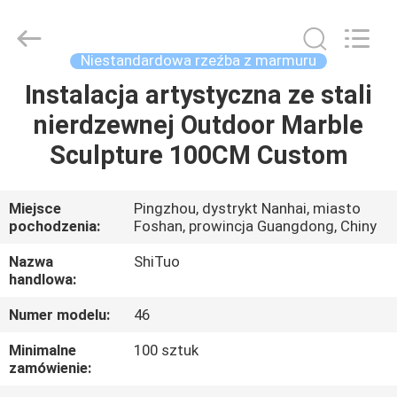
Arts
and
Crafts
Co.,
Ltd..
Niestandardowa rzeźba z marmuru
All
Rights
Reserved.
Instalacja artystyczna ze stali
DO
Developed
by
nierdzewnej Outdoor Marble
DOMU
ECER
Sculpture 100CM Custom
PRODUKTY
Miejsce
Pingzhou, dystrykt Nanhai, miasto
pochodzenia:
Foshan, prowincja Guangdong, Chiny
FILMY
Nazwa
ShiTuo
handlowa:
O
Numer modelu:
46
NAS
Minimalne
100 sztuk
zamówienie:
WYCIECZKA