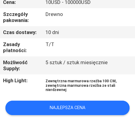
Cena:
10USD - 100000USD
PO
FABRYCE
Szczegóły
Drewno
pakowania:
KONTROLA
Czas dostawy:
10 dni
JAKOŚCI
Zasady
T/T
płatności:
SKONTAKTUJ
Możliwość
5 sztuk / sztuk miesięcznie
Supply:
SIĘ
High Light:
,
Zewnętrzna marmurowa rzeźba 100 CM
Z
zewnętrzna marmurowa rzeźba ze stali
nierdzewnej
NAMI
NAJLEPSZA CENA
NOWOŚCI
SPRAWY