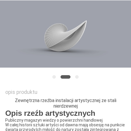
POPROŚ
O
WYCENĘ
SITEMAP
PRIVACY
POLICY
opis produktu
Zewnętrzna rzeźba instalacji artystycznej ze stali
nierdzewnej
Opis rzeźb artystycznych
Publiczny magazyn wiedzy o powierzchni handlowej
W całej historii sztuki artyści od dawna mają obsesję na punkcie
świata przyrody.Ich miłość do natury została zintegrowana z