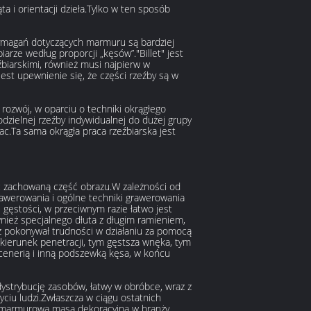
a i orientacji dzieła.Tylko w ten sposób
wymagań dotyczących marmuru są bardziej
rze według proporcji „kęsów”."Billet" jest
biarskimi, również musi najpierw w
jest upewnienie się, że części rzeźby są w
rozwój, w oparciu o techniki okrągłego
odzielnej rzeźby indywidualnej do dużej grupy
prac.Ta sama okrągła praca rzeźbiarska jest
ać zachowaną część obrazu.W zależności od
rawerowania i ogólne techniki grawerowania
 gęstości, w przeciwnym razie łatwo jest
ież specjalnego dłuta z długim ramieniem,
aż pokonywał trudności w działaniu za pomocą
kierunek penetracji, tym gęstsza wnęka, tym
scenerią i inną podszewką kęsa, w końcu
dystrybucję zasobów, łatwy w obróbce, wraz z
ciu ludzi.Zwłaszcza w ciągu ostatnich
u marmurowa masa dekoracyjna w branży