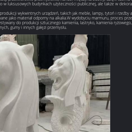
o w luksusowych budynkach użyteczności publicznej, ale także w dekorac
odukcji wykwintnych urządzeń, takich jak meble, lampy, tytoń i rzeźby
wane jako materiał odporny na alkalia.W wydobyciu marmuru, proces prz
zystywany do produkcji sztucznego kamienia, lastryko, kamienia ryżowe
nych, gumy i innych gałęzi przemysłu.