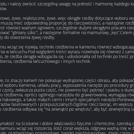
odu i należy zwrócić szczególną uwagę na jedność i harmonię każdego kąt
zów.
arowe, żywe, realistyczne, żywe, więc okrągłe rzeźby dotyczące wyboru 
 muszą mieć odpowiednią proporcję do rzeczywistości, a następnie rzeźbia
jest również ważnym ogniwem, szczególnie dużymi okrągłymi pracami rzeź
hować "gliniany szkic", a następnie formalnie na marmurowy „kęs”.Celem 
ty do stworzenia żywej rzeźby.
u wciąż się rozwija, techniki rzeźbienia w kamieniu również wzbogacają 
ienia w łańcuchu.Pod względem treści wyrazu rozwinęła się również z sam
iło, że rzeźba okrągła wzbogaciła się i udoskonaliła od techniki po treść 
bienia, rzeźbienia łańcuchowego i innych technik.
nie, to znaczy kamień nie pokazuje wydrążonej części obrazu, aby pokaz
 od wyboru kamienia, układu pracy, wyposażenia narzędzi po procedury g
czysty, zwłaszcza pusta część, nie powinno być pęknięć i piasku o dużej
rzeźbienia, oprócz ogólnego narzędzia do grawerowania, wymagają równ
a hakowego, a także małych cierni i innych specjalnych narzędzi.Poniew
azów fasetowanych i przepuszczalnych.Ogólnie rzecz biorąc, im większy 
ces rzeźbienia odbywa się "na zewnątrz po wnętrzu", aby być zewnętrzną 
małość na ściskanie i dobre właściwości fizyczne i chemiczne, szeroką 
rmuru wciąż się rozszerza, ilość coraz większa, odgrywa ważną rolę w ży
skalę, przetwórstwo przemysłowe, handel międzynarodowy, dzięki czem