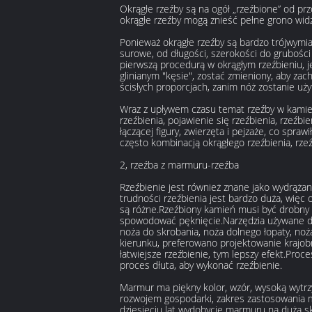
Okrągłe rzeźby są na ogół „rzeźbione” od prz
okrągłe rzeźby mogą znieść pełne grono wid
Ponieważ okrągłe rzeźby są bardzo trójwymi
surowe, od długości, szerokości do grubości
pierwszą procedurą w okrągłym rzeźbieniu, 
glinianym "kęsie", zostać zmieniony, aby zac
ścisłych proporcjach, zanim nóż zostanie uży
Wraz z upływem czasu temat rzeźby w kamieni
rzeźbienia, pojawienie się rzeźbienia, rzeźb
łączącej figury, zwierzęta i pejzaże, co spraw
często kombinacją okrągłego rzeźbienia, rzeź
2, rzeźba z marmuru-rzeźba
Rzeźbienie jest również znane jako wydrąża
trudności rzeźbienia jest bardzo duża, więc
są różne.Rzeźbiony kamień musi być drobny i 
spowodować pęknięcie.Narzędzia używane do 
noża do skrobania, noża dolnego łopaty, noż
kierunku, preferowano projektowanie krajobr
łatwiejsze rzeźbienie, tym lepszy efekt.Pro
proces dłuta, aby wykonać rzeźbienie.
Marmur ma piękny kolor, wzór, wysoką wytrzy
rozwojem gospodarki, zakres zastosowania ma
dziesięciu lat wydobycie marmuru na dużą 