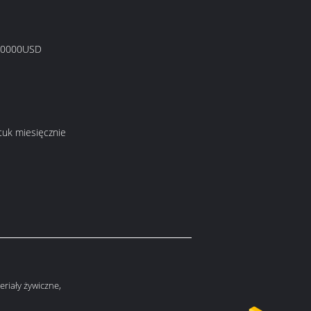
00000USD
ztuk miesięcznie
eriały żywiczne,