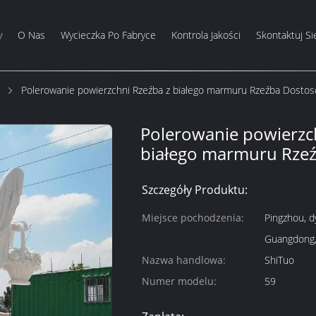
y
O Nas
Wycieczka Po Fabryce
Kontrola Jakości
Skontaktuj Si
Polerowanie powierzchni Rzeźba z białego marmuru Rzeźba Dosto
Polerowanie powierzc
białego marmuru Rze
Szczegóły Produktu:
Miejsce pochodzenia:
Pingzhou, d
Guangdong,
Nazwa handlowa:
ShiTuo
Numer modelu:
59