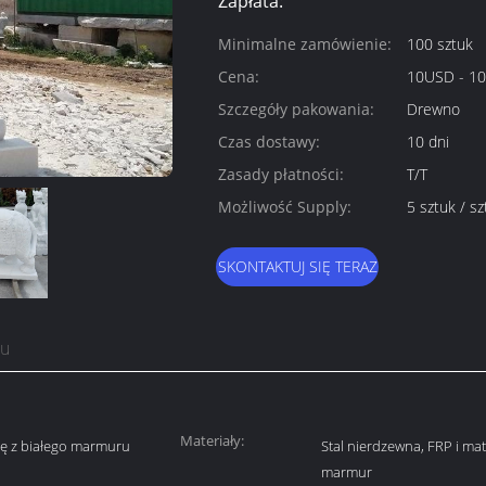
Zapłata:
Minimalne zamówienie:
100 sztuk
Cena:
10USD - 1
Szczegóły pakowania:
Drewno
Czas dostawy:
10 dni
Zasady płatności:
T/T
Możliwość Supply:
5 sztuk / s
SKONTAKTUJ SIĘ TERAZ
tu
Materiały:
ę z białego marmuru
Stal nierdzewna, FRP i mat
marmur