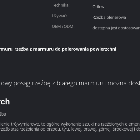
Technika:
Odlew
Używać:
Rzeźba plenerowa
OEM i ODM:
dostępna jest dostosowa
armuru
rzeźba z marmuru do polerowania powierzchni
,
owy posąg rzeźbę z białego marmuru można dos
ych
źba
bienie trójwymiarowe, to ogólne wykonanie sztuki na rzeźbionych elemen
biarza rzeźbienia od przodu, tyłu, lewej, prawej, górnej, środkowej i d