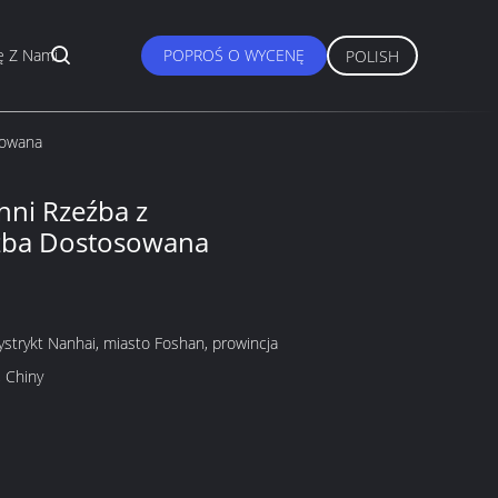
ę Z Nami
POPROŚ O WYCENĘ
POLISH
sowana
hni Rzeźba z
źba Dostosowana
ystrykt Nanhai, miasto Foshan, prowincja
 Chiny