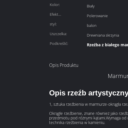
Kolor:
Biały
Efekt
Polerowanie
powierzchniowy:
styl:
balon
Uszczelka:
Drewniana skrzynia
Podkreślić:
Rzeźba z białego m
Opis Produktu
Marmur
Opis rzeźb artystyczn
1, sztuka rzeźbienia w marmurze-okrągła rze
Okrągłe rzeźbienie, znane również jako rzeź
przedmiotu pod różnymi kątami.Wymaga od rzeź
technika rzeźbienia w kamieniu.