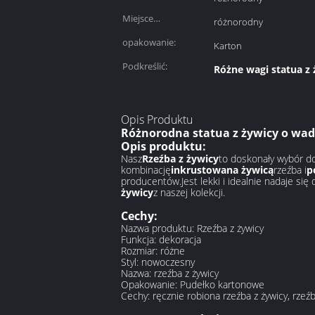
Miejsce
różnorodny
pochodzenia:
opakowanie:
Karton
Podkreślić:
Różne wagi statua z 
Opis Produktu
Różnorodna statua z żywicy o wad
Opis produktu:
Nasz
Rzeźba z żywicy
to doskonały wybór do
kombinację
inkrustowana żywicą
rzeźba i
p
producentów.Jest lekki i idealnie nadaje si
żywicy
z naszej kolekcji.
Cechy:
Nazwa produktu: Rzeźba z żywicy
Funkcja: dekoracja
Rozmiar: różne
Styl: nowoczesny
Nazwa: rzeźba z żywicy
Opakowanie: Pudełko kartonowe
Cechy: ręcznie robiona rzeźba z żywicy, rzeźb