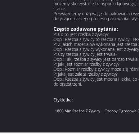
możemy skorzystać z transportu lądowego, p
stanie.
Przywiązujemy dużą wagę do pakowania i wysy
dotyczące naszego procesu pakowania i wysył
Często zadawane pytania:
P: Co to jest rzeźba z żywicy?
Odp.: Rzeźba z żywicy to rzeźba z żywicy i
P: Z jakich materiałów wykonana jest rzeźba 
Odp.: Rzeźba z żywicy wykonana jest z żywi
P: Czy rzeźba z żywicy jest trwała?
Odp.: Tak, rzeźba z żywicy jest bardzo trwał
P: Jaki jest rozmiar rzeźby z żywicy?
Odp.: Rozmiar rzeźby z żywicy może się różn
P: Jaka jest zaleta rzeźby z żywicy?
Odp.: Rzeźba z żywicy jest mocna i lekka, c
do przestrzeni.
Etykietka:
1800 Mm Rzeźba Z Żywicy
Ozdoby Ogrodowe