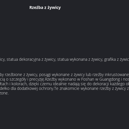
Rzeźba z żywicy
cy, statua dekoracyjna z żywicy, statua wykonana z żywicy, grafika z żywic
źby rzeźbione z żywicy, posągi wykonane z żywicy lub rzeźby inkrustowan
ością o szczegóły i precyzję.Rzeźby wykonano w Foshan w Guangdong i n
tach i kolorach, dzięki czemu idealnie nadają się do dekoracji każdego
ełko dla dodatkowej ochrony.Te znakomicie wykonane rzeźby z żywicy z
zone.