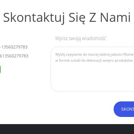
Skontaktuj Się Z Nami
Wpisz swoją wiadomość
-13560279783
613560279783