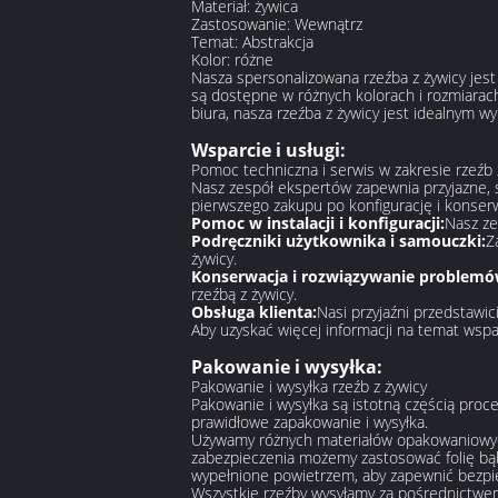
Materiał: żywica
Zastosowanie: Wewnątrz
Temat: Abstrakcja
Kolor: różne
Nasza spersonalizowana rzeźba z żywicy jest
są dostępne w różnych kolorach i rozmiarach
biura, nasza rzeźba z żywicy jest idealnym w
Wsparcie i usługi:
Pomoc techniczna i serwis w zakresie rzeźb 
Nasz zespół ekspertów zapewnia przyjazne, 
pierwszego zakupu po konfigurację i konser
Pomoc w instalacji i konfiguracji:
Nasz ze
Podręczniki użytkownika i samouczki:
Z
żywicy.
Konserwacja i rozwiązywanie problemó
rzeźbą z żywicy.
Obsługa klienta:
Nasi przyjaźni przedstawic
Aby uzyskać więcej informacji na temat wspa
Pakowanie i wysyłka:
Pakowanie i wysyłka rzeźb z żywicy
Pakowanie i wysyłka są istotną częścią proc
prawidłowe zapakowanie i wysyłka.
Używamy różnych materiałów opakowaniowych,
zabezpieczenia możemy zastosować folię bą
wypełnione powietrzem, aby zapewnić bezpie
Wszystkie rzeźby wysyłamy za pośrednictwem 