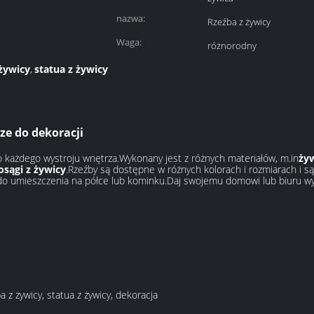
nazwa:
Rzeźba z żywicy
Waga:
różnorodny
żywicy
statua z żywicy
,
ze do dekoracji
 każdego wystroju wnętrza.Wykonany jest z różnych materiałów, m.in
ży
osągi z żywicy
.Rzeźby są dostępne w różnych kolorach i rozmiarach i 
ę do umieszczenia na półce lub kominku.Daj swojemu domowi lub biuru wyj
a z żywicy, statua z żywicy, dekoracja