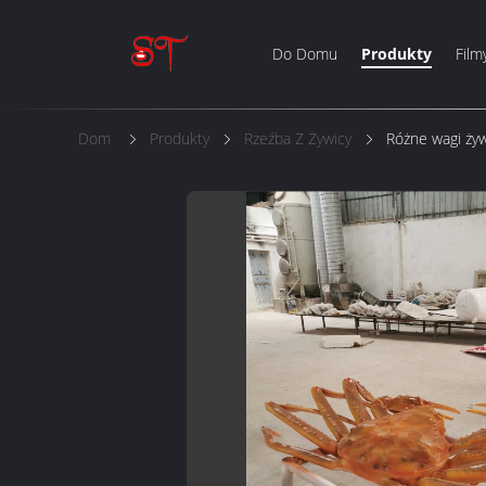
Do Domu
Produkty
Film
Dom
Produkty
Rzeźba Z Żywicy
Różne wagi żyw