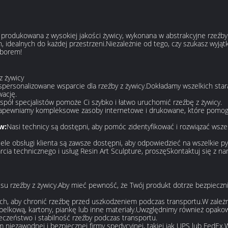
 produkowana z wysokiej jakości żywicy, wykonana w abstrakcyjne rzeźby
, idealnych do każdej przestrzeni.Niezależnie od tego, czy szukasz wyją
yborem!
z żywicy
spersonalizowane wsparcie dla rzeźby z żywicy.Dokładamy wszelkich star
wację.
spół specjalistów pomoże Ci szybko i łatwo uruchomić rzeźbę z żywicy.
apewniamy kompleksowe zasoby internetowe i drukowane, które pomogą 
w:
Nasi technicy są dostępni, aby pomóc zidentyfikować i rozwiązać wsze
iele obsługi klienta są zawsze dostępni, aby odpowiedzieć na wszelkie py
rcia technicznego i usług Resin Art Sculpture, proszę
Skontaktuj się z na
esu rzeźby z żywicy.Aby mieć pewność, że Twój produkt dotrze bezpieczni
 aby chronić rzeźbę przed uszkodzeniem podczas transportu.W zależnoś
belkową, kartony, piankę lub inne materiały.Uwzględnimy również opak
czeństwo i stabilność rzeźby podczas transportu.
niezawodnej i bezpiecznej firmy spedycyjnej, takiej jak UPS lub FedEx.W