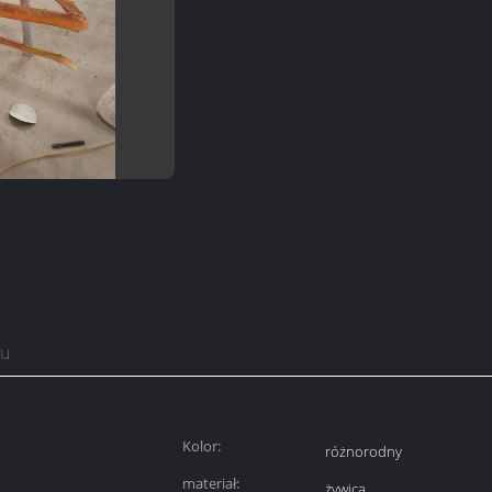
tu
Kolor:
różnorodny
materiał:
żywica