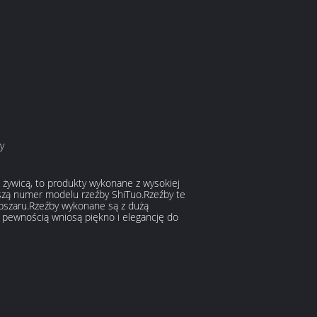
y
e żywicą, to produkty wykonane z wysokiej
oszą numer modelu rzeźby ShiTuo.Rzeźby te
 obszaru.Rzeźby wykonane są z dużą
 pewnością wniosą piękno i elegancję do