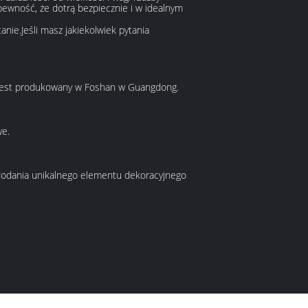
pewność, że dotrą bezpiecznie i w idealnym
nie.Jeśli masz jakiekolwiek pytania
o.Jest produkowany w Foshan w Guangdong.
we.
o dodania unikalnego elementu dekoracyjnego