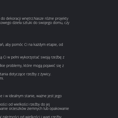
 do dekoracji wnętrz.Nasze różne projekty
tkowego dzieła sztuki do swojego domu, czy
ań, aby pomóc Ci na każdym etapie, od
Ci w pełni wykorzystać swoją rzeźbę z
lkie problemy, które mogą pojawić się z
tania dotyczące rzeźby z żywicy.
mi
.
e i w idealnym stanie, ważne jest jego
ci od wielkości rzeźby do jej
owanie orzeszków ziemnych lub opakowanie
 zależności od wielkości i wagi rzeźby