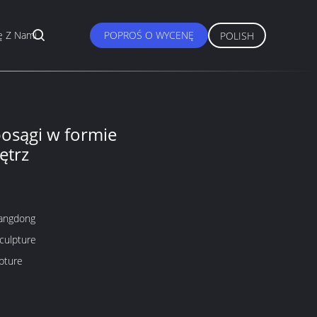
ę Z Nami
POPROŚ O WYCENĘ
POLISH
osągi w formie
ętrz
angdong
culpture
pture