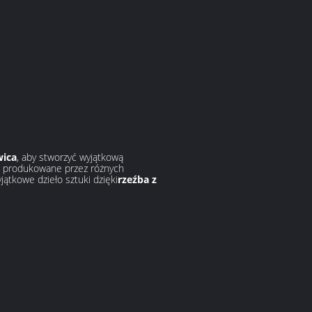
wica
, aby stworzyć wyjątkową
są produkowane przez różnych
ątkowe dzieło sztuki dzięki
rzeźba z