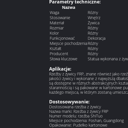
Parametry techniczne:
Nazwa
Waga
Różny
Stosowanie
Wnętrz
Materiał
Żywica
Rozmiar
Różny
Kolor
Różny
Funkcjonować
Dekoracja
Miejsce pochodzenia
Różny
Kształt
Różny
Producent
Różny
Słowa kluczowe
Statua wykonana z żywi
Aplikacje:
Rzeźby z żywicy FRP, znane również jako rze
jakości żywicy i wykonane z najwyższą dbał
są dostępne w różnych abstrakcyjnych kształ
starannością i są pakowane w kartonowe pud
każdego miejsca, w którym zostaną umieszc
Dostosowywanie:
Dostosowana rzeźba z żywicy
Nazwa marki: Rzeźba z żywicy FRP
Numer modelu: rzeźba ShiTuo
Miejsce pochodzenia: Foshan, Guangdong
Opakowanie: Pudełko kartonowe