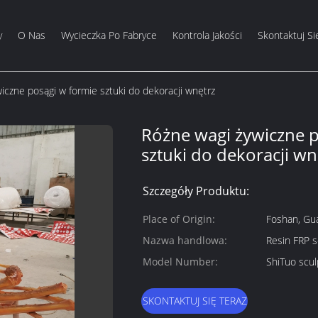
y
O Nas
Wycieczka Po Fabryce
Kontrola Jakości
Skontaktuj Si
iczne posągi w formie sztuki do dekoracji wnętrz
Różne wagi żywiczne p
sztuki do dekoracji wn
Szczegóły Produktu:
Place of Origin:
Foshan, Gu
Nazwa handlowa:
Resin FRP s
Model Number:
ShiTuo scul
SKONTAKTUJ SIĘ TERAZ