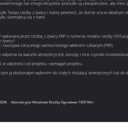
owietrznego lub innego.Wszystkie przesyłki są ubezpieczone, aby mieć 
łki Twojej rzeźby z żywicy i mamy pewność, że dotrze ona w idealnym sta
ki, skontaktuj się z nami.
 FRP wykonana przez rzeźbę z żywicy FRP o numerze modelu rzeźby ShiTu
z żywicy?
cy i tworzywa sztucznego wzmocnionego włóknem szklanym (FRP).
a i odporna na warunki atmosferyczne, korozję i inne czynniki środowisko
ić w zależności od projektu i wymagań projektu.
o czyni ją doskonałym wyborem do stałych instalacji zewnętrznych lub d
 ODM
Abstrakcyjne Metalowe Rzeźby Ogrodowe 1000 Mm