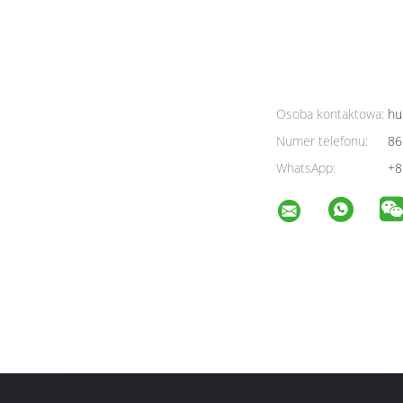
Osoba kontaktowa:
hu
Numer telefonu:
86
WhatsApp:
+8