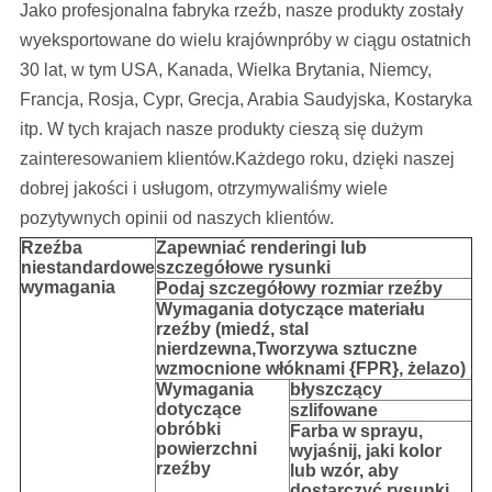
Jako profesjonalna fabryka rzeźb, nasze produkty zostały
wyeksportowane do wielu krajów
npróby w ciągu ostatnich
30 lat
, w tym USA, Kanada, Wielka Brytania, Niemcy,
Francja, Rosja, Cypr, Grecja, Arabia Saudyjska, Kostaryka
itp.
W tych krajach nasze produkty cieszą się dużym
zainteresowaniem klientów.Każdego roku, dzięki naszej
dobrej jakości i usługom, otrzymywaliśmy wiele
pozytywnych opinii od naszych klientów.
Rzeźba
Zapewniać
renderingi lub
niestandardowe
szczegółowe rysunki
wymagania
Podaj szczegółowy rozmiar rzeźby
Wymagania dotyczące materiału
rzeźby (miedź, stal
nierdzewna,
Tworzywa sztuczne
wzmocnione włóknami {FPR}, żelazo
)
Wymagania
błyszczący
dotyczące
szlifowane
obróbki
Farba w sprayu,
powierzchni
wyjaśnij, jaki kolor
rzeźby
lub wzór, aby
dostarczyć rysunki