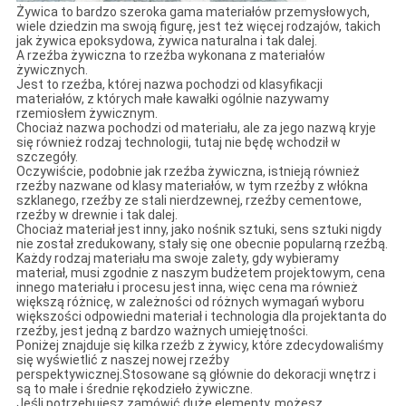
Żywica to bardzo szeroka gama materiałów przemysłowych,
wiele dziedzin ma swoją figurę, jest też więcej rodzajów, takich
jak żywica epoksydowa, żywica naturalna i tak dalej.
A rzeźba żywiczna to rzeźba wykonana z materiałów
żywicznych.
Jest to rzeźba, której nazwa pochodzi od klasyfikacji
materiałów, z których małe kawałki ogólnie nazywamy
rzemiosłem żywicznym.
Chociaż nazwa pochodzi od materiału, ale za jego nazwą kryje
się również rodzaj technologii, tutaj nie będę wchodził w
szczegóły.
Oczywiście, podobnie jak rzeźba żywiczna, istnieją również
rzeźby nazwane od klasy materiałów, w tym rzeźby z włókna
szklanego, rzeźby ze stali nierdzewnej, rzeźby cementowe,
rzeźby w drewnie i tak dalej.
Chociaż materiał jest inny, jako nośnik sztuki, sens sztuki nigdy
nie został zredukowany, stały się one obecnie popularną rzeźbą.
Każdy rodzaj materiału ma swoje zalety, gdy wybieramy
materiał, musi zgodnie z naszym budżetem projektowym, cena
innego materiału i procesu jest inna, więc cena ma również
większą różnicę, w zależności od różnych wymagań wyboru
większości odpowiedni materiał i technologia dla projektanta do
rzeźby, jest jedną z bardzo ważnych umiejętności.
Poniżej znajduje się kilka rzeźb z żywicy, które zdecydowaliśmy
się wyświetlić z naszej nowej rzeźby
perspektywicznej.Stosowane są głównie do dekoracji wnętrz i
są to małe i średnie rękodzieło żywiczne.
Jeśli potrzebujesz zamówić duże elementy, możesz