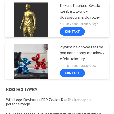
Piłkarz Pucharu Świata
rzeźba z żywicy
dostosowana do różnych
projektów gwiazd
10USD - 100000USD MOQ:100 sztuk
KONTAKT
Żywica balonowa rzeźba
psa nano spray metalowy
efekt tekstury
10USD - 100000USD MOQ:100 sztuk
KONTAKT
Rzeźba z żywicy
Willa Logo Karykatura FRP Żywica Rzeźba Koncepcja
personalizacja