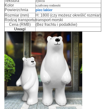
Tekstura
żywica
Kolor
szafirowy niebieski
Powierzchnia
piec
lakier
Rozmiar (mm)
H: 1800 (czy możesz określić rozmiar)
Rodzaj transportu
transport morski
Cena (RMB)
(Bez frachtu i podatków)
Uwagi