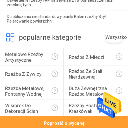
Oświetlenie rzeźby FRP na zewnątrz i w pomieszczeniach
zamkniętych
Do obliczenia niestandardowy pianki Balon rzeźby Styl
Polerowanie powierzchni
popularne kategorie
Wszystko
Metalowe Rzeźby 
Rzeźba Z Miedzi
Artystyczne
Rzeźba Ze Stali 
Rzeźba Z Żywicy
Nierdzewnej
Rzeźba Metalowej 
Duża Zewnętrzna 
Fontanny Wodnej
Rzeźba Metalowa
Wisiorek Do 
Rzeźby Postaci Z 
Dekoracji Ścian
Kreskówek
Poprosić o wycenę