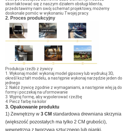
skontaktować się z naszym działem obsługi klienta,
przedstawimy nam swój schemat projektowy, możemy
doskonale pomóc w wykonaniu Twojej pracy.
2. Proces produkcyjny
Produkcja rzeźb z żywicy
1. Wykonaj model: wykonaj model gipsowy lub wydrukuj 3D,
określ kształt modelu, a następnie wykonaj narzędzie jeden do
jednego
2. Nałóż żywicę zgodnie z wymaganiami, a następnie wlej ją do
formy i poczekaj na uformowanie
3. Wyjmij formę, aby wypolerować rzeźbę
4. Piecz farbę na kolor
3. Opakowanie produktu
1) Zewnętrzny w
3 CM
standardowa drewniana skrzynia
(większość pozostałych ma tylko 2 CM grubości),
wewnętrzna z tworzywa sztucznego lub pianki.