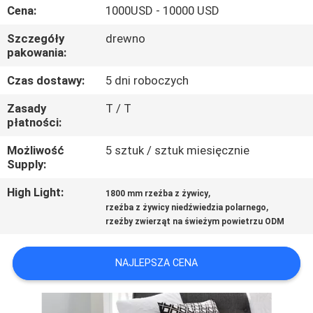
PO
Cena:
1000USD - 10000 USD
FABRYCE
Szczegóły
drewno
pakowania:
KONTROLA
Czas dostawy:
5 dni roboczych
JAKOŚCI
Zasady
T / T
płatności:
SKONTAKTUJ
Możliwość
5 sztuk / sztuk miesięcznie
Supply:
SIĘ
Z
High Light:
,
1800 mm rzeźba z żywicy
,
rzeźba z żywicy niedźwiedzia polarnego
NAMI
rzeźby zwierząt na świeżym powietrzu ODM
NOWOŚCI
NAJLEPSZA CENA
SPRAWY