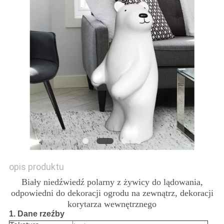
POPROŚ
O
WYCENĘ
SITEMAP
PRIVACY
POLICY
opis produktu
Biały niedźwiedź polarny z żywicy do lądowania,
odpowiedni do dekoracji ogrodu na zewnątrz, dekoracji
korytarza wewnętrznego
1. Dane rzeźby