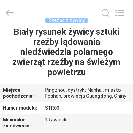
Arts
and
Crafts
Co.,
Ltd..
Rzeźba z żywicy
All
Rights
Reserved.
Biały rysunek żywicy sztuki
DO
Developed
by
rzeźby lądowania
DOMU
ECER
niedźwiedzia polarnego
PRODUKTY
zwierząt rzeźby na świeżym
powietrzu
FILMY
Miejsce
Pingzhou, dystrykt Nanhai, miasto
pochodzenia:
Foshan, prowincja Guangdong, Chiny
O
NAS
Numer modelu:
STR03
Minimalne
1 kawałek
WYCIECZKA
zamówienie: