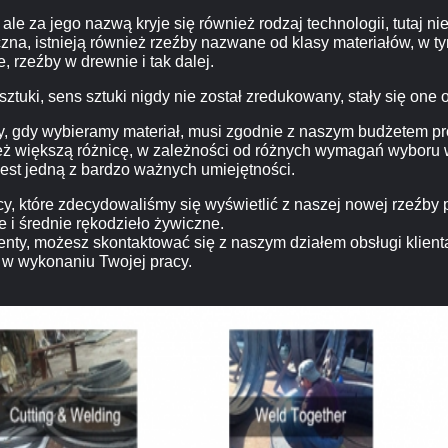
le za jego nazwą kryje się również rodzaj technologii, tutaj n
zna, istnieją również rzeźby nazwane od klasy materiałów, w t
, rzeźby w drewnie i tak dalej.
 sztuki, sens sztuki nigdy nie został zredukowany, stały się one
y, gdy wybieramy materiał, musi zgodnie z naszym budżetem pr
eż większą różnicę, w zależności od różnych wymagań wyboru w
 jest jedną z bardzo ważnych umiejętności.
wicy, które zdecydowaliśmy się wyświetlić z naszej nowej rzeźb
e i średnie rękodzieło żywiczne.
enty, możesz skontaktować się z naszym działem obsługi klien
w wykonaniu Twojej pracy.