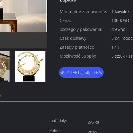
Minimalne zamówienie:
1 kawałek
Cena:
1000USD -
Szczegóły pakowania:
drewno
Czas dostawy:
5 dni roboc
Zasady płatności:
T / T
Możliwość Supply:
5 sztuk / s
SKONTAKTUJ SIĘ TERAZ
tu
materiały:
Żywica
Kolor:
Złoto