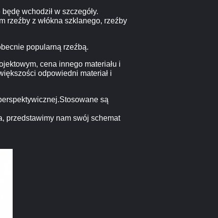
ie będę wchodził w szczegóły.
ym rzeźby z włókna szklanego, rzeźby
 obecnie popularną rzeźbą.
ojektowym, cena innego materiału i
iększości odpowiedni materiał i
y perspektywicznej.Stosowane są
ta, przedstawimy nam swój schemat