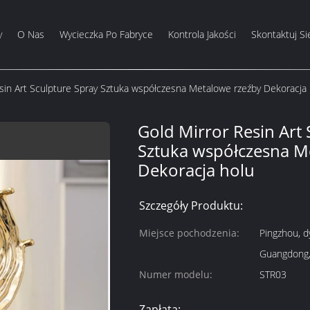
y
O Nas
Wycieczka Po Fabryce
Kontrola Jakości
Skontaktuj Si
sin Art Sculpture Spray Sztuka współczesna Metalowe rzeźby Dekoracja 
Gold Mirror Resin Art 
Sztuka współczesna M
Dekoracja holu
Szczegóły Produktu:
Miejsce pochodzenia:
Pingzhou, d
Guangdong,
Numer modelu:
STR03
Zapłata: