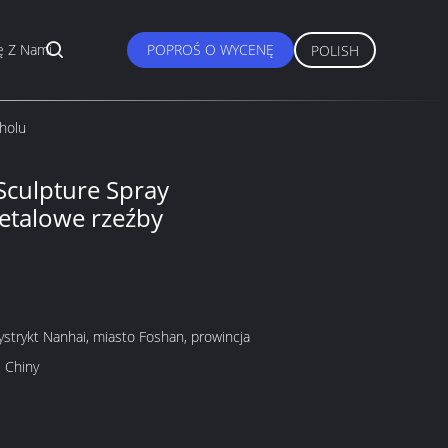
ę Z Nami
POPROŚ O WYCENĘ
POLISH
holu
Sculpture Spray
etalowe rzeźby
ystrykt Nanhai, miasto Foshan, prowincja
 Chiny