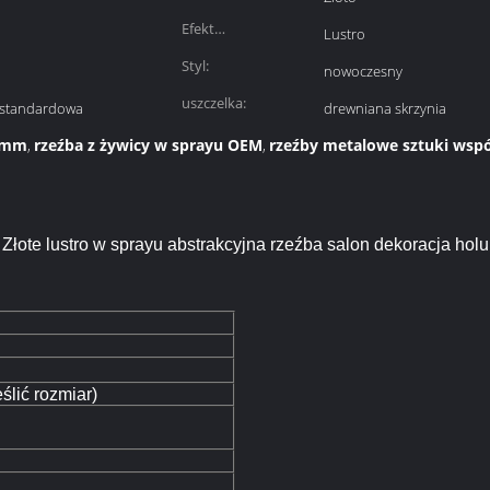
Efekt
Lustro
powierzchniowy:
Styl:
nowoczesny
uszczelka:
iestandardowa
drewniana skrzynia
0 mm
rzeźba z żywicy w sprayu OEM
rzeźby metalowe sztuki wsp
,
,
Złote lustro w sprayu abstrakcyjna rzeźba salon dekoracja holu
ślić rozmiar)