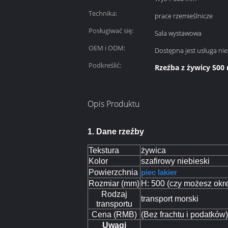
Technika:
prace rzemieślnicze
Posługiwać się:
Sala wystawowa
OEM i ODM:
Dostępna jest usługa n
Podkreślić:
Rzeźba z żywicy 50
Opis Produktu
1. Dane rzeźby
Tekstura
żywica
Kolor
szafirowy niebieski
Powierzchnia
piec
lakier
Rozmiar (mm)
H: 500 (czy możesz okre
Rodzaj
transport morski
transportu
Cena (RMB)
(Bez frachtu i podatków)
Uwagi