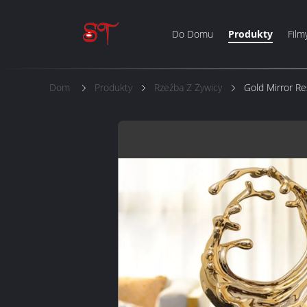
Do Domu
Produkty
Film
Dom
Produkty
Rzeźba Z Żywicy
Gold Mirror Re