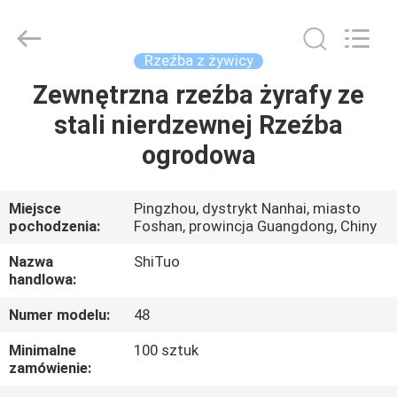
and
Crafts
Co.,
Ltd..
All
Rzeźba z żywicy
Rights
Reserved.
Developed
Zewnętrzna rzeźba żyrafy ze
DO
by
ECER
stali nierdzewnej Rzeźba
DOMU
ogrodowa
PRODUKTY
Miejsce
Pingzhou, dystrykt Nanhai, miasto
pochodzenia:
Foshan, prowincja Guangdong, Chiny
FILMY
Nazwa
ShiTuo
handlowa:
O
Numer modelu:
48
NAS
Minimalne
100 sztuk
zamówienie:
WYCIECZKA