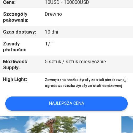
Cena:
10USD - 100000USD
PO
FABRYCE
Szczegóły
Drewno
pakowania:
KONTROLA
Czas dostawy:
10 dni
JAKOŚCI
Zasady
T/T
płatności:
SKONTAKTUJ
Możliwość
5 sztuk / sztuk miesięcznie
Supply:
SIĘ
High Light:
,
Zewnętrzna rzeźba żyrafy ze stali nierdzewnej
Z
ogrodowa rzeźba żyrafy ze stali nierdzewnej
NAMI
NAJLEPSZA CENA
NOWOŚCI
SPRAWY