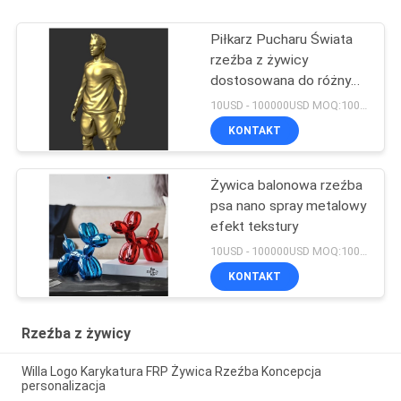
Piłkarz Pucharu Świata
rzeźba z żywicy
dostosowana do różnych
projektów gwiazd
10USD - 100000USD MOQ:100 sztuk
KONTAKT
Żywica balonowa rzeźba
psa nano spray metalowy
efekt tekstury
10USD - 100000USD MOQ:100 sztuk
KONTAKT
Rzeźba z żywicy
Willa Logo Karykatura FRP Żywica Rzeźba Koncepcja
personalizacja