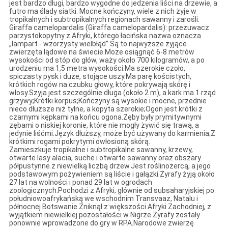
jest bardzo długi, bardzo wygodne do jedzenia liści na drzewie, a
futro ma ślady siatki. Mocne kończyny, wiele z nich żyje w
tropikalnych i subtropikalnych regionach sawanny i zarośli.
Giraffa camelopardalis (Giraffa camelopardalis): przeżuwacz
parzystokopytny z Afryki, którego łacińska nazwa oznacza
„lampart - wzorzysty wielbłąd”.Są to najwyższe żyjące
zwierzęta lądowe na świecie.Może osiągnąć 6-8 metrów
wysokości od stóp do głów, waży około 700 kilogramów, a po
urodzeniu ma 1,5 metra wysokości.Ma szerokie czoło,
spiczasty pysk i duże, stojące uszy.Ma parę kościstych,
krótkich rogów na czubku głowy, które pokrywają skórę i
włosy.Szyja jest szczególnie długa (około 2 m), a kark ma 1 rząd
grzywy;Krótki korpus;Kończyny są wysokie i mocne, przednie
nieco dłuższe niż tylne, a kopyta szerokie;Ogon jest krótki z
czarnymi kępkami na końcu ogona.Zęby były prymitywnymi
zębami o niskiej koronie, które nie mogły żywić się trawą, a
jedynie liśćmi.Język dłuższy, może być używany do karmienia;Z
krótkimi rogami pokrytymi owłosioną skórą.
Zamieszkuje tropikalne i subtropikalne sawanny, krzewy,
otwarte lasy alacia, suche i otwarte sawanny oraz obszary
półpustynne z niewielką liczbą drzew.Jest roślinożercą, a jego
podstawowym pożywieniem są liście i gałązki.Żyrafy żyją około
27 lat na wolności i ponad 29 lat w ogrodach
zoologicznych.Pochodzi z Afryki, głównie od subsaharyjskiej po
południowoafrykańską we wschodnim Transvaaz, Natalu i
północnej Botswanie.Zniknął z większości Afryki Zachodniej, z
wyjątkiem niewielkiej pozostałości w Nigrze.Żyrafy zostały
ponownie wprowadzone do gry w RPA.Narodowe zwierzę