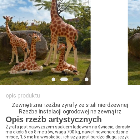
POPROŚ
O
WYCENĘ
SITEMAP
PRIVACY
POLICY
opis produktu
Zewnętrzna rzeźba żyrafy ze stali nierdzewnej
Rzeźba instalacji ogrodowej na zewnątrz
Opis rzeźb artystycznych
Żyrafa jest najwyższym ssakiem lądowym na świecie, dorosły
ma około 6 do 8 metrów, waga 700 kg, nawet nowonarodzone
młode, 1,5 metra wysokości, ich szyja jest bardzo długa, język