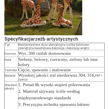
Specyfikacja
rzeźb artystycznych
Typ
Niestandardowa duża abstrakcyjna rzeźba balonowa
zewnętrzna kwadratowa dekoracja i dekoracja wnętrz.
Wys.:300 cm
lub dostosowane
Rozmiar
Srebrny, beżowy, czerwony, zielony lub inne
Kolor
kolory
Cięcie, spawanie i malowanie
Technika
Wysokiej jakości stal nierdzewna 304, 316,
Materiał
FRP i
żywica
1. Ponad 8k wysoki stopień polerowania
Standard
jakości
2. Materiał używany ściśle według
międzynarodowego standardu
3. Precyzyjna technika spawania łukiem