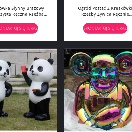
ówka Słynny Brązowy
Ogród Postać Z Kreskówk
zysta Ręczna Rzeźba
Rzeźby Żywica Ręcznie
y Ogrodowe Zwierząt
Robiona Rzeźba Artystycz
ONTAKTUJ SIĘ TERAZ
SKONTAKTUJ SIĘ TERAZ