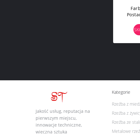
Far
Posta
Duż
SK
Kategorie
Rzeźba z mied
Jakość usług, reputacja na
Rzeźba z żywic
pierwszym miejscu,
Rzeźba ze stal
innowacje techniczne,
Metalowe rzeź
wieczna sztuka