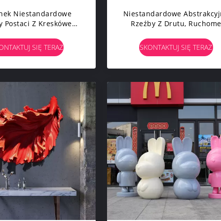
nek Niestandardowe
Niestandardowe Abstrakcy
y Postaci Z Kreskówek
Rzeźby Z Drutu, Ruchom
by Religijne Ze Stali
Metalowe Rzeźby Artystycz
dzewnej Na Zewnątrz
Prezenty Do Dekoracji Wnęt
ONTAKTUJ SIĘ TERAZ
SKONTAKTUJ SIĘ TERAZ