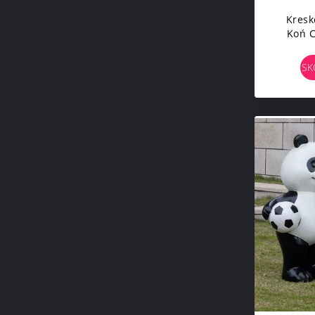
Kresk
Koń C
Rzeźb
SK