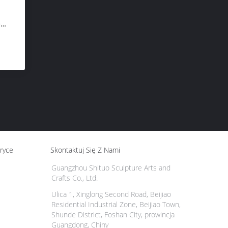
e
ąt
ryce
Skontaktuj Się Z Nami
Guangzhou Shituo Sculpture Arts and
Crafts Co., Ltd.
Ulica 1, Xinglong Second Road, Beijiao
Residential Industrial Zone, Beijiao Town,
Shunde District, Foshan City, prowincja
Guangdong, Chiny