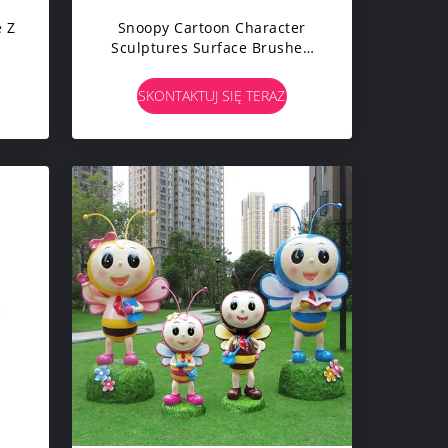
 Z
Snoopy Cartoon Character
Sculptures Surface Brushed
by
Dog Garden Posągi Ozdoby
SKONTAKTUJ SIĘ TERAZ