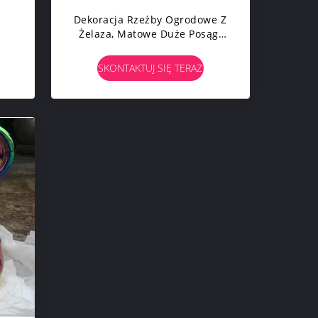
i
Dekoracja Rzeźby Ogrodowe Z
Żelaza, Matowe Duże Posągi
na
Zwierząt
SKONTAKTUJ SIĘ TERAZ