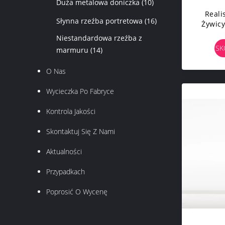
Duża metalowa doniczka
(10)
Reali
Słynna rzeźba portretowa
(16)
Żywicy
Ścienn
Niestandardowa rzeźba z
SK
marmuru
(14)
O Nas
Wycieczka Po Fabryce
Kontrola Jakości
Skontaktuj Się Z Nami
Aktualności
Przypadkach
Poprosić O Wycenę