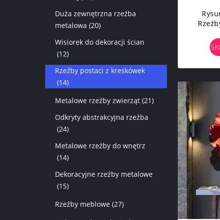
Duża zewnętrzna rzeźba
Rysu
Rzeźb
metalowa
(20)
Rzeź
Wisiorek do dekoracji ścian
Nier
SK
(12)
Rzeźby postaci z kreskówek
(14)
Metalowe rzeźby zwierząt
(21)
Odkryty abstrakcyjna rzeźba
(24)
Metalowe rzeźby do wnętrz
(14)
Dekoracyjne rzeźby metalowe
(15)
Rzeźby meblowe
(27)