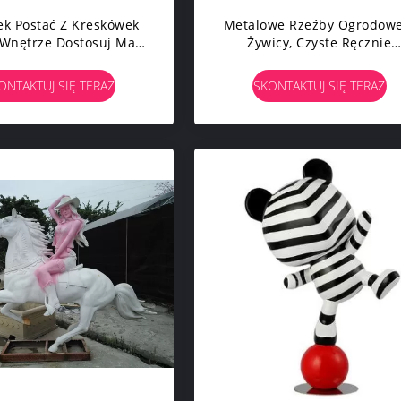
k Postać Z Kreskówek
Metalowe Rzeźby Ogrodowe
Wnętrze Dostosuj Małe
Żywicy, Czyste Ręcznie
tki Z Brązu Wykwintne
Robione Abstrakcyjne Rzeź
Prezenty
Ludzi
ONTAKTUJ SIĘ TERAZ
SKONTAKTUJ SIĘ TERAZ