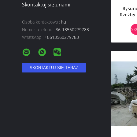
Skontaktuj się z nami
Rysune
Rzeźby 
Statue
Osoba kontaktowa :
hu
SK
Numer telefonu :
86-13560279783
WhatsApp :
+8613560279783