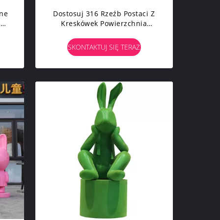
jne
Dostosuj 316 Rzeźb Postaci Z
e
Kreskówek Powierzchnia
ne
Rzeźb Ogrodowych Ze
rz
Szczotkowanego Metalu
SKONTAKTUJ SIĘ TERAZ