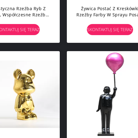
styczna Rzeźba Ryb Z
Żywica Postać Z Kreskówk
, Współczesne Rzeźby
Rzeźby Farby W Sprayu Pos
e Z Metalu, Czerwony
Zwierząt Na Zewnątrz
Cyjan
ONTAKTUJ SIĘ TERAZ
SKONTAKTUJ SIĘ TERAZ