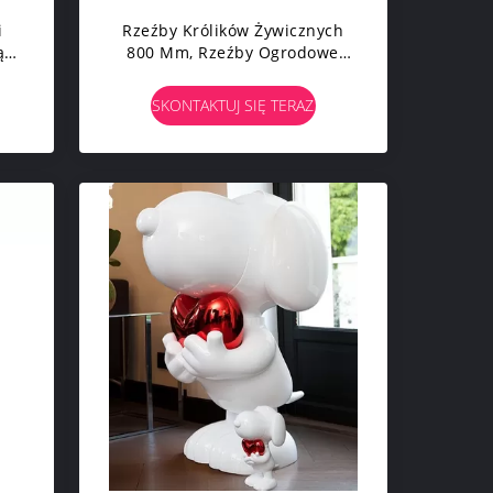
i
Rzeźby Królików Żywicznych
ągi
800 Mm, Rzeźby Ogrodowe
OEM ODM
SKONTAKTUJ SIĘ TERAZ