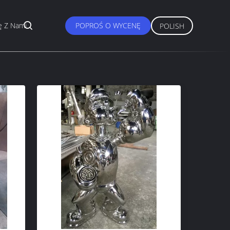
ę Z Nami
POPROŚ O WYCENĘ
POLISH