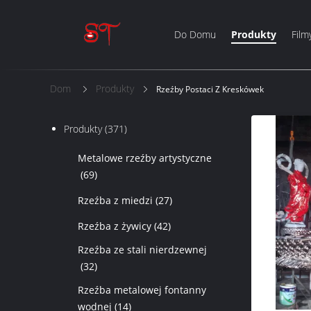
Do Domu
Produkty
Film
Dom
Produkty
Rzeźby Postaci Z Kreskówek
Produkty
(371)
Metalowe rzeźby artystyczne
(69)
Rzeźba z miedzi
(27)
Rzeźba z żywicy
(42)
Rzeźba ze stali nierdzewnej
(32)
Rzeźba metalowej fontanny
wodnej
(14)