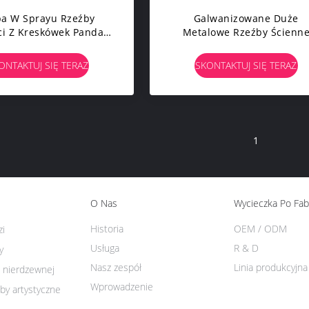
ba W Sprayu Rzeźby
Galwanizowane Duże
ci Z Kreskówek Panda
Metalowe Rzeźby Ścienn
e Ozdoby Ogrodowe
Salon Fajne Rzeźby Zwierz
Zwierzęta
Dekoracje
ONTAKTUJ SIĘ TERAZ
SKONTAKTUJ SIĘ TERAZ
1
O Nas
Wycieczka Po Fab
Historia
OEM / ODM
zi
Usługa
R & D
y
Nasz zespół
Linia produkcyjna
i nierdzewnej
Wprowadzenie
by artystyczne